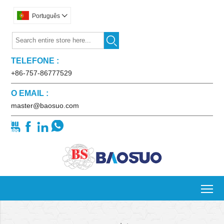
Português


TELEFONE :
+86-757-86777529
O EMAIL :
master@baosuo.com




To