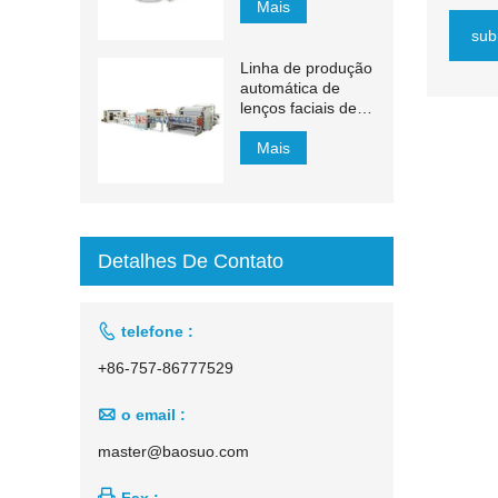
Mais
sub
Linha de produção
automática de
lenços faciais de
transferência
automática de
Mais
1500 mm a 2200
mm
Detalhes De Contato

telefone :
+86-757-86777529

o email :
master@baosuo.com

Fax :