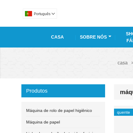
Português

SH
CASA
SOBRE NÓS
FÁ
casa
Produtos
máqu
Máquina de rolo de papel higiênico
quente
Máquina de papel