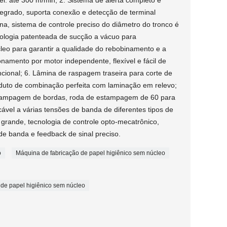
el: até 300 m/min; 2. Sistema de alerta completo e
tegrado, suporta conexão e detecção de terminal
na, sistema de controle preciso do diâmetro do tronco é
cnologia patenteada de sucção a vácuo para
leo para garantir a qualidade do rebobinamento e a
onamento por motor independente, flexível e fácil de
ional; 6. Lâmina de raspagem traseira para corte de
duto de combinação perfeita com laminação em relevo;
tampagem de bordas, roda de estampagem de 60 para
icável a várias tensões de banda de diferentes tipos de
 grande, tecnologia de controle opto-mecatrônico,
e banda e feedback de sinal preciso.
o
Máquina de fabricação de papel higiênico sem núcleo
de papel higiênico sem núcleo