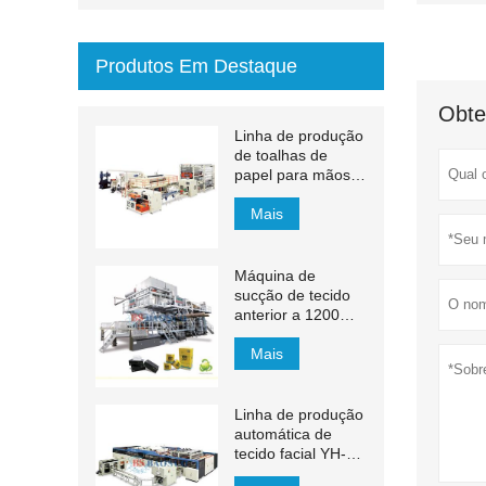
Produtos Em Destaque
Obte
Linha de produção
de toalhas de
papel para mãos
com transferência
automática MJN-
Mais
PL
Máquina de
sucção de tecido
anterior a 1200m /
min
Mais
Linha de produção
automática de
tecido facial YH-
FG