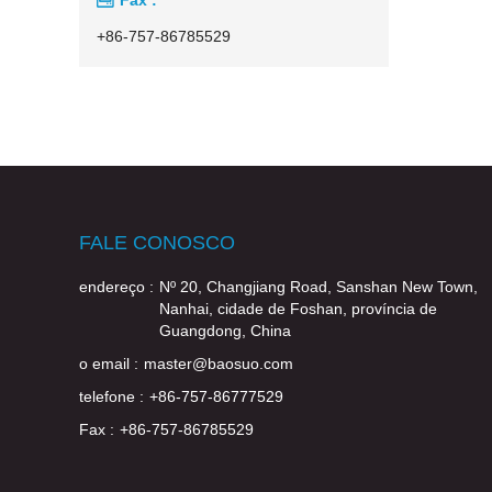
+86-757-86785529
FALE CONOSCO
endereço :
Nº 20, Changjiang Road, Sanshan New Town,
Nanhai, cidade de Foshan, província de
Guangdong, China
o email :
master@baosuo.com
telefone :
+86-757-86777529
Fax :
+86-757-86785529