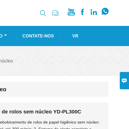






O
CONTATE-NOS
VR
núcleo

leo
 de rolos sem núcleo YD-PL300C
ebobinamento de rolos de papel higiênico sem núcleo: