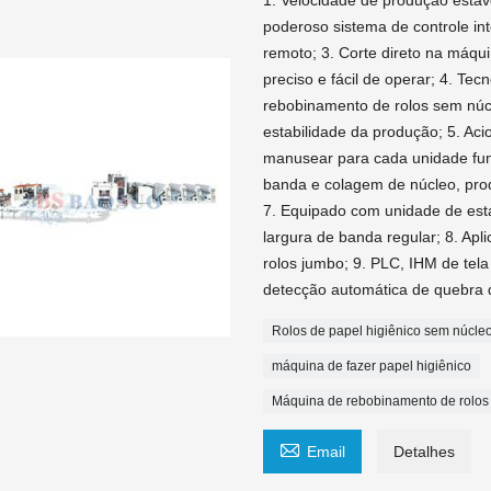
1. Velocidade de produção estáv
poderoso sistema de controle in
remoto; 3. Corte direto na máqui
preciso e fácil de operar; 4. Te
rebobinamento de rolos sem núc
estabilidade da produção; 5. Aci
manusear para cada unidade func
banda e colagem de núcleo, pro
7. Equipado com unidade de es
largura de banda regular; 8. Apl
rolos jumbo; 9. PLC, IHM de tela
detecção automática de quebra d
Rolos de papel higiênico sem núcle
máquina de fazer papel higiênico
Máquina de rebobinamento de rolos 

Email
Detalhes