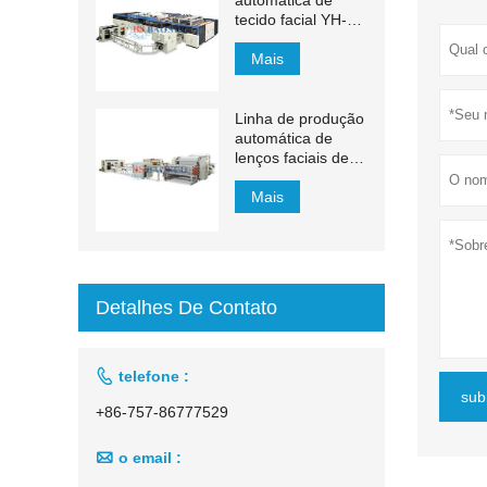
automática de
tecido facial YH-
FG
Mais
Linha de produção
automática de
lenços faciais de
transferência
automática de
Mais
1500 mm a 2200
mm
Detalhes De Contato

telefone :
sub
+86-757-86777529

o email :