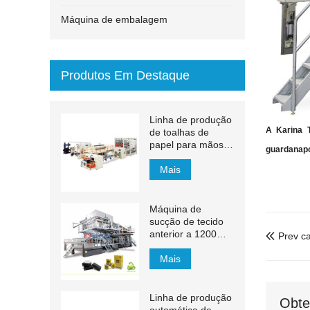
Máquina de embalagem
Produtos Em Destaque
Linha de produção
A Karina T
de toalhas de
papel para mãos
guardanapo
com transferência
automática MJN-
Mais
PL
Máquina de
sucção de tecido
anterior a 1200m /
Prev c

min
Mais
Linha de produção
Obte