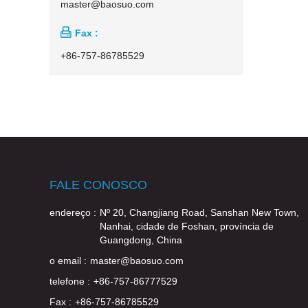
master@baosuo.com

Fax :
+86-757-86785529
FALE CONOSCO
endereço :
Nº 20, Changjiang Road, Sanshan New Town,
Nanhai, cidade de Foshan, província de
Guangdong, China
o email :
master@baosuo.com
telefone :
+86-757-86777529
Fax :
+86-757-86785529