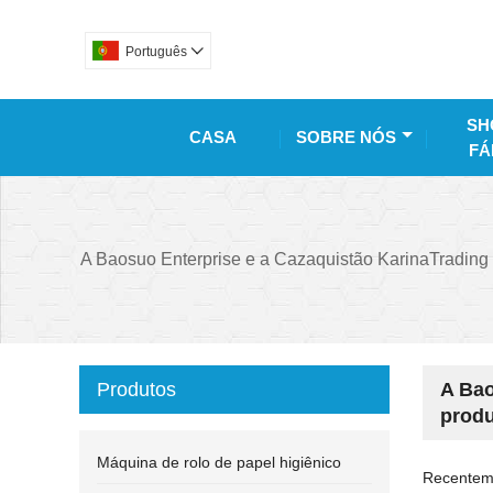
Português

SH
CASA
SOBRE NÓS
FÁ
A Baosuo Enterprise e a Cazaquistão KarinaTrading
Produtos
A Bao
produ
Máquina de rolo de papel higiênico
Recentem