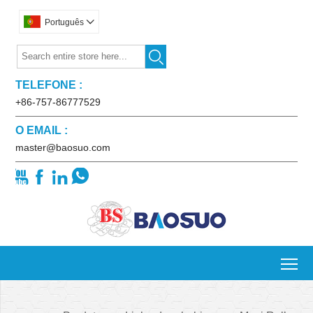
Português


TELEFONE :
+86-757-86777529
O EMAIL :
master@baosuo.com




To