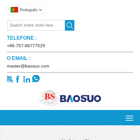
Português


TELEFONE :
+86-757-86777529
O EMAIL :
master@baosuo.com




To