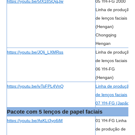
https://youtu.be/5fX18SQiqJw
05 YH-FG 2000
Linha de produção
de lenços faciais
(Hengan)
Chongqing
Hengan
https://youtu.be/JQli_LXMRss
Linha de produção
de lenços faciais
06 YH-FG
(Hengan)
https://youtu.be/ivTsFPL4VnQ
Linha de produção
de lenços faciais
07 YH-FG (Japão)
Pacote com 5 lenços de papel faciais
https://youtu.be/AsKLt3yo6iM
01 YH-FG Linha
de produção de