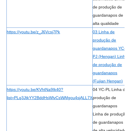
de produção de
guardanapos de
alta qualidade
https://youtu.be/z_J6Vcsj7Pk
03 Linha de
produção de
guardanapos YC-
PJ (Hengan) Linha
de produção de
guardanapos
(Fujian Hengan)
https://youtu.be/KVhtNa9Ik40?
04 YC-PL Linha de
list=PLq3JtkYY2BddHsWlvCsWAfgou4sjALL7X
produção de
guardanapos
Linha de produção
de guardanapos
de alta velocidade