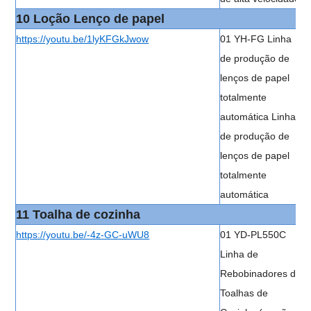
10 Loção Lenço de papel
https://youtu.be/1lyKFGkJwow
01 YH-FG Linha
de produção de
lenços de papel
totalmente
automática Linha
de produção de
lenços de papel
totalmente
automática
11 Toalha de cozinha
https://youtu.be/-4z-GC-uWU8
01 YD-PL550C
Linha de
Rebobinadores de
Toalhas de