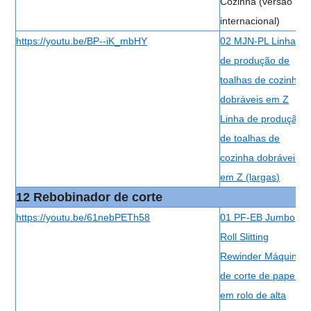
Cozinha (versão
internacional)
https://youtu.be/BP--iK_mbHY
02 MJN-PL Linha
de produção de
toalhas de cozinha
dobráveis ​​em Z
Linha de produção
de toalhas de
cozinha dobráveis ​​
em Z (largas)
12 Rebobinador de corte
https://youtu.be/61nebPETh58
01 PF-EB Jumbo
Roll Slitting
Rewinder Máquina
de corte de papel
em rolo de alta