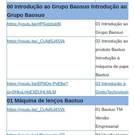
00 Introdução ao Grupo Baosuo Introdução ao
Grupo Baosuo
https://youtu.be/rfPGdzksk8I
01 Introdução ao
Grupo Baosuo
https://youtu.be/_CcAd5J4SVk
02 Introdução ao
produto Baotuo
Introdução à
máquina de papel
Baotuo
https://youtu.be/EPdOg-PvE8w?
03 Introdução à
si=0HkvLHpEXEUHLMLM
GiottoTechnologies
01 Máquina de lenços Baotuo
https://youtu.be/_CcAd5J4SVk
01 Baotuo TM
Versão
Empresarial