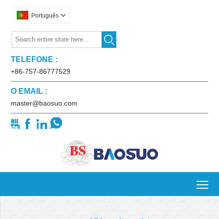
Português


TELEFONE :
+86-757-86777529
O EMAIL :
master@baosuo.com




To