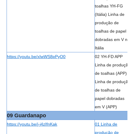
toalhas YH-FG
(Itália) Linha de
produção de
toalhas de papel
dobradas em V na
Itália
https://youtu.be/xIwWS8pPyO0
02 YH-FD APP
Linha de produção
de toalhas (APP)
Linha de produção
de toalhas de
papel dobradas
em V (APP)
09 Guardanapo
https://youtu.be/j-j4zIfnKak
01 Linha de
produção de