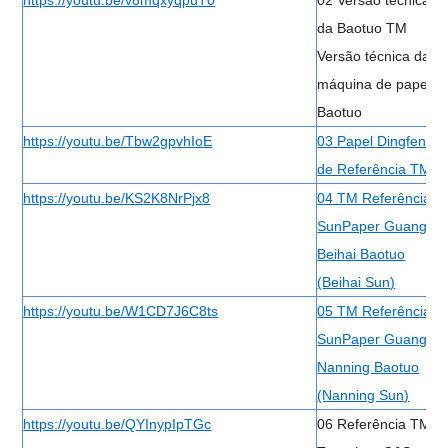
https://youtu.be/v8mqxyqpuT0
02 Versão técnica
da Baotuo TM
Versão técnica da
máquina de papel
Baotuo
https://youtu.be/Tbw2gpvhIoE
03 Papel Dingfeng
de Referência TM
https://youtu.be/KS2K8NrPjx8
04 TM Referência
SunPaper Guangxi
Beihai Baotuo
(Beihai Sun)
https://youtu.be/W1CD7J6C8ts
05 TM Referência
SunPaper Guangxi
Nanning Baotuo
(Nanning Sun)
https://youtu.be/QYInypIpTGc
06 Referência TM