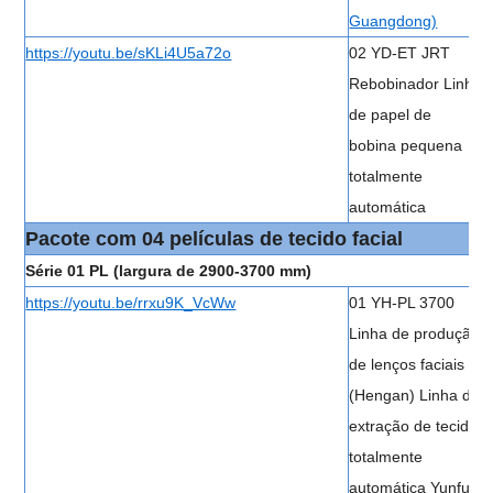
Guangdong)
https://youtu.be/sKLi4U5a72o
02 YD-ET JRT
Rebobinador Linha
de papel de
bobina pequena
totalmente
automática
Pacote com 04 películas de tecido facial
Série 01 PL (largura de 2900-3700 mm)
https://youtu.be/rrxu9K_VcWw
01 YH-PL 3700
Linha de produção
de lenços faciais
(Hengan) Linha de
extração de tecido
totalmente
automática Yunfu