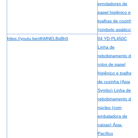
enroladores de
papel higiênico e
toalhas de cozinha
(símbolo asiático)
https://youtu.be/dhMNELBsBh0
04 YD-PL450C
Linha de
rebobinamento de
rolos de papel
higiênico e toalhas
de cozinha (Asia
Symbo) Linha de
rebobinamento de
núcleo (com
embaladora de
caixas) Ásia-
Pacífico