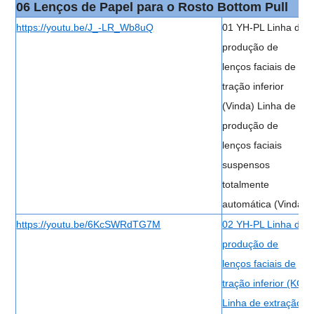
06 Lenços de Papel para o Rosto Bottom Pull
https://youtu.be/J_-LR_Wb8uQ
01 YH-PL Linha de
produção de
lenços faciais de
tração inferior
(Vinda) Linha de
produção de
lenços faciais
suspensos
totalmente
automática (Vinda)
https://youtu.be/6KcSWRdTG7M
02 YH-PL Linha de
produção de
lenços faciais de
tração inferior (KC)
Linha de extração