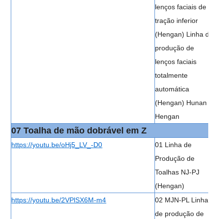
lenços faciais de
tração inferior
(Hengan) Linha de
produção de
lenços faciais
totalmente
automática
(Hengan) Hunan
Hengan
07 Toalha de mão dobrável em Z
https://youtu.be/oHj5_LV_-D0
01 Linha de
Produção de
Toalhas NJ-PJ
(Hengan)
https://youtu.be/2VPlSX6M-m4
02 MJN-PL Linha
de produção de