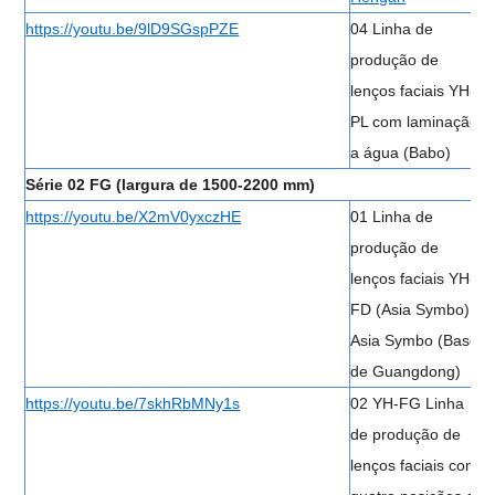
https://youtu.be/9lD9SGspPZE
04 Linha de
produção de
lenços faciais YH-
PL com laminação
a água (Babo)
Série 02 FG (largura de 1500-2200 mm)
https://youtu.be/X2mV0yxczHE
01 Linha de
produção de
lenços faciais YH-
FD (Asia Symbo)
Asia Symbo (Base
de Guangdong)
https://youtu.be/7skhRbMNy1s
02 YH-FG Linha
de produção de
lenços faciais com