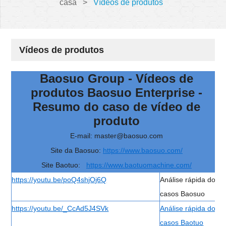
casa
>
Vídeos de produtos
Vídeos de produtos
Baosuo Group - Vídeos de
produtos Baosuo Enterprise -
Resumo do caso de vídeo de
produto
E-mail: master@baosuo.com
Site da Baosuo:
https://www.baosuo.com/
Site Baotuo:
https://www.baotuomachine.com/
https://youtu.be/poQ4shjOj6Q
Análise rápida dos
casos Baosuo
https://youtu.be/_CcAd5J4SVk
Análise rápida dos
casos Baotuo