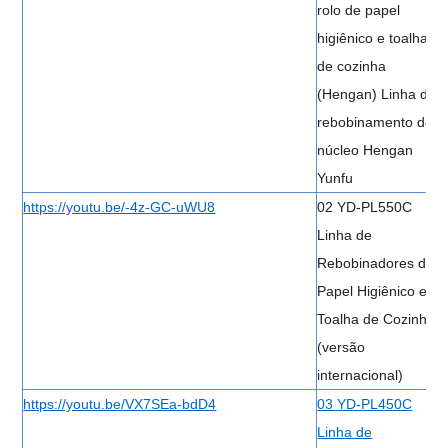
rolo de papel
higiênico e toalha
de cozinha
(Hengan) Linha de
rebobinamento de
núcleo Hengan
Yunfu
https://youtu.be/-4z-GC-uWU8
02 YD-PL550C
Linha de
Rebobinadores de
Papel Higiênico e
Toalha de Cozinha
(versão
internacional)
https://youtu.be/VX7SEa-bdD4
03 YD-PL450C
Linha de