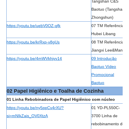
Tangshan C&S
Baotuo (Tangshan
Zhongshun)
https://youtu.be/uebV0OZ-qfk
07 TM Referência
Hubei Libang
https://youtu.be/krRxp-v8gUs
08 TM Referência
Jiangxi Lee&Man
https://youtu.be/4mWVkhjvv14
09 Introdução
Baotuo Vídeo
Promocional
Baotuo
02 Papel Higiênico e Toalha de Cozinha
01 Linha Rebobinadora de Papel Higiênico com núcleo
https://youtu.be/ny5ppCv4rXU?
01 YD-PL550C-
si=mNIkZais_OV0XtzA
3700 Linha de
rebobinamento de