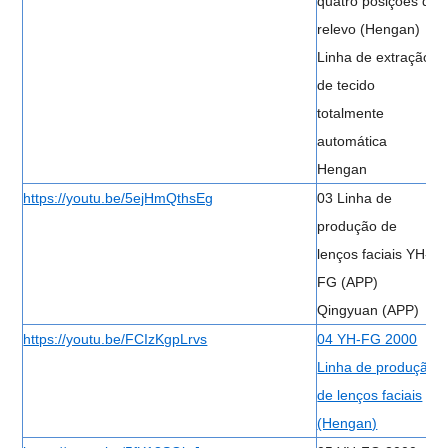
quatro posições de
relevo (Hengan)
Linha de extração
de tecido
totalmente
automática
Hengan
https://youtu.be/5ejHmQthsEg
03 Linha de
produção de
lenços faciais YH-
FG (APP)
Qingyuan (APP)
https://youtu.be/FCIzKgpLrvs
04 YH-FG 2000
Linha de produção
de lenços faciais
(Hengan)