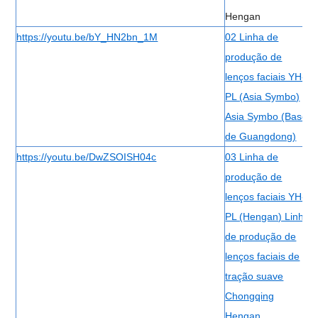
Hengan
https://youtu.be/bY_HN2bn_1M
02 Linha de
produção de
lenços faciais YH-
PL (Asia Symbo)
Asia Symbo (Base
de Guangdong)
https://youtu.be/DwZSOISH04c
03 Linha de
produção de
lenços faciais YH-
PL (Hengan) Linha
de produção de
lenços faciais de
tração suave
Chongqing
Hengan