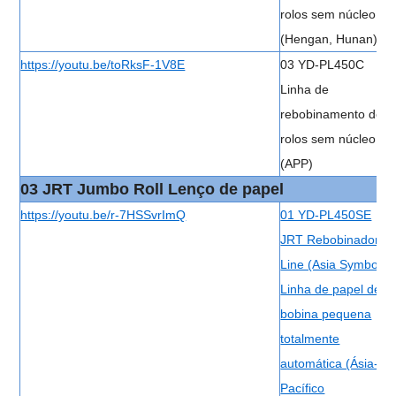
rolos sem núcleo
(Hengan, Hunan)
https://youtu.be/toRksF-1V8E
03 YD-PL450C
Linha de
rebobinamento de
rolos sem núcleo
(APP)
03 JRT Jumbo Roll Lenço de papel
https://youtu.be/r-7HSSvrImQ
01 YD-PL450SE
JRT Rebobinador
Line (Asia Symbo)
Linha de papel de
bobina pequena
totalmente
automática (Ásia-
Pacífico