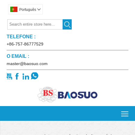
Português


TELEFONE :
+86-757-86777529
O EMAIL :
master@baosuo.com




To