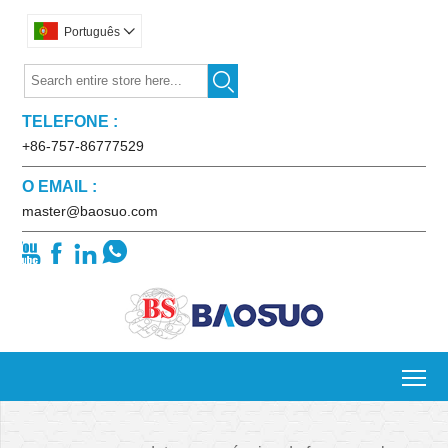
Português


TELEFONE :
+86-757-86777529
O EMAIL :
master@baosuo.com




To