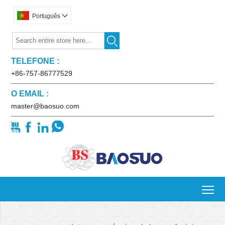
Português


TELEFONE :
+86-757-86777529
O EMAIL :
master@baosuo.com




To