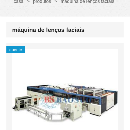
casa
>
produtos
>
máquina de lenços faciais
máquina de lenços faciais
quente