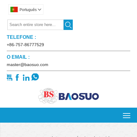
Português


TELEFONE :
+86-757-86777529
O EMAIL :
master@baosuo.com




To