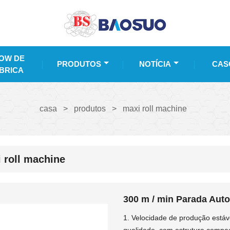
OW DE
PRODUTOS
NOTÍCIA
CAS
BRICA
casa
>
produtos
>
maxi roll machine
 roll machine
300 m / min Parada Aut
1. Velocidade de produção estáve