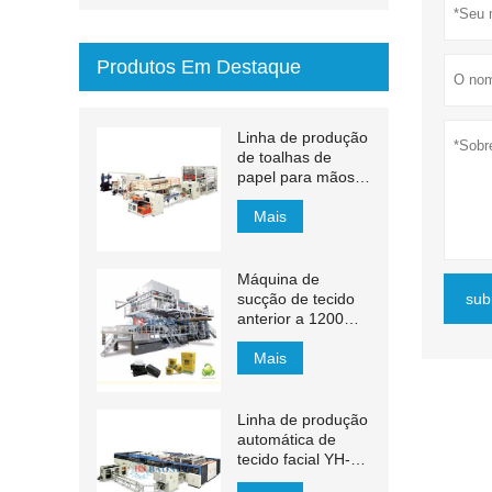
Produtos Em Destaque
Linha de produção
de toalhas de
papel para mãos
com transferência
automática MJN-
Mais
PL
Máquina de
sucção de tecido
sub
anterior a 1200m /
min
Mais
Linha de produção
automática de
tecido facial YH-
FG