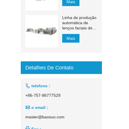
Mais
Linha de produção
automática de
lenços faciais de
transferência
automática de
Mais
1500 mm a 2200
mm
Detalhes De Contato

telefone :
+86-757-86777529

o email :
master@baosuo.com

Fax :