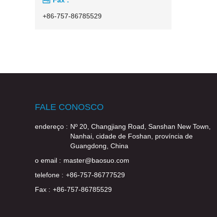
+86-757-86785529
FALE CONOSCO
endereço :
Nº 20, Changjiang Road, Sanshan New Town,
Nanhai, cidade de Foshan, província de
Guangdong, China
o email :
master@baosuo.com
telefone :
+86-757-86777529
Fax :
+86-757-86785529