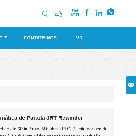






O
CONTATE-NOS
VR

omática de Parada JRT Rewinder
l de até 300m / min, Mitsubishi PLC; 2, feito por aço de