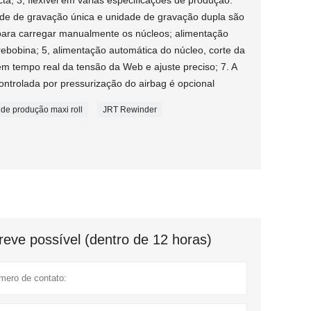
a; 3, flexível em várias especificações de produção.
ade de gravação única e unidade de gravação dupla são
 para carregar manualmente os núcleos; alimentação
ebobina; 5, alimentação automática do núcleo, corte da
m tempo real da tensão da Web e ajuste preciso; 7. A
ntrolada por pressurização do airbag é opcional
 de produção maxi roll
JRT Rewinder
eve possível (dentro de 12 horas)