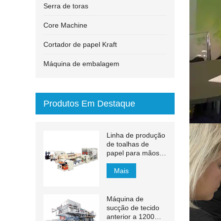
Serra de toras
Core Machine
Cortador de papel Kraft
Máquina de embalagem
Produtos Em Destaque
Linha de produção
de toalhas de
papel para mãos
com transferência
automática MJN-
Mais
PL
Máquina de
sucção de tecido
anterior a 1200m /