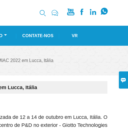






O
CONTATE-NOS
VR
AC 2022 em Lucca, Itália

 Lucca, Itália
izada de 12 a 14 de outubro em Lucca, Itália. O
entro de P&D no exterior - Giotto Technologies