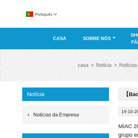
Português

SH
CASA
SOBRE NÓS
FÁ
casa
>
Notícia
>
Notícia
Notícia
【Baos
19-10-2
Notícias da Empresa

MIAC 20
grupo e