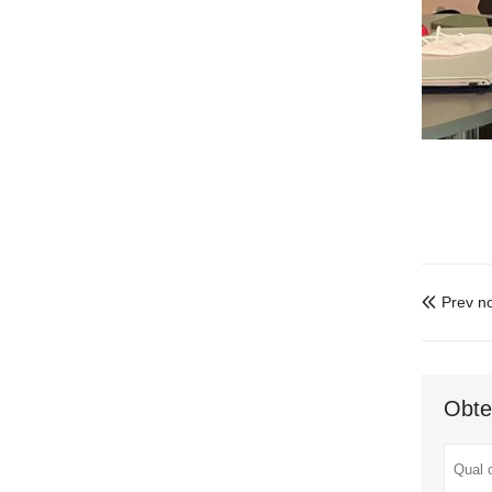
Prev no

Obte