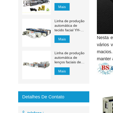
min
Mais
Linha de produção
automática de
tecido facial YH-
FG
Nesta e
Mais
vários 
macios.
Linha de produção
automática de
manter 
lenços faciais de
transferência
automática de
Mais
1500 mm a 2200
mm
Detalhes De Contato

telefone :