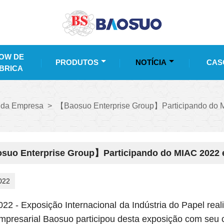
OW DE
PRODUTOS
NOTÍCIA
CAS
BRICA
s da Empresa
>
【Baosuo Enterprise Group】Participando do MI
uo Enterprise Group】Participando do MIAC 2022 em
022
22 - Exposição Internacional da Indústria do Papel real
mpresarial Baosuo participou desta exposição com seu c