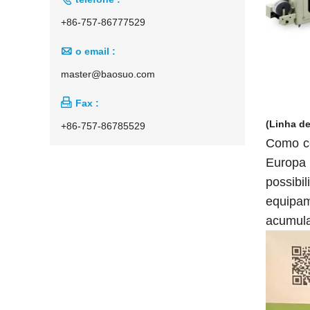
+86-757-86777529

o email :
master@baosuo.com

Fax :
(Linha d
+86-757-86785529
Como ce
Europa
possib
equipam
acumula