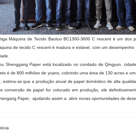
tiga Máquina de Tecido
Baotuo BC1300-3600 C
rescent
é um dos p
quina de tecido
C
rescent
é madura e estável, com um desempenho e
dade.
ou Shenggang Paper
está localizado no condado de Qingyun, cida
jeto é de 800 milhões de yuans, cobrindo uma área de 130 acres e um
o, estima-se que a produção anual de papel doméstico de alta quali
de
conversão de papel
for colocado em produção, ele definitivamen
Shengang Paper,
ajudando
assim
a
abrir novas oportunidades de dese
tícia