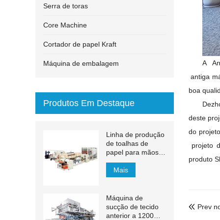
Serra de toras
Core Machine
Cortador de papel Kraft
A
An
Máquina de embalagem
antiga má
boa quali
Produtos Em Destaque
Dezh
deste pro
do projet
Linha de produção
de toalhas de
projeto 
papel para mãos
produto 
com transferência
automática MJN-
Mais
PL
Máquina de
sucção de tecido
Prev no

anterior a 1200m /