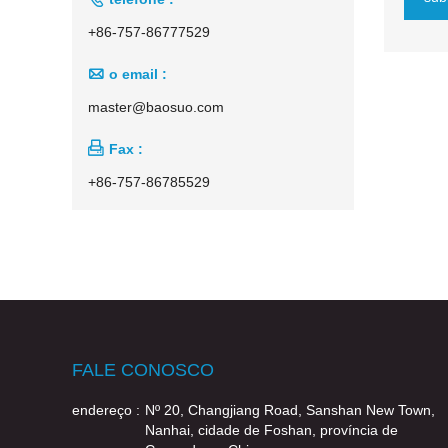
+86-757-86777529

o email :
master@baosuo.com

Fax :
+86-757-86785529
FALE CONOSCO
endereço :
Nº 20, Changjiang Road, Sanshan New Town,
Nanhai, cidade de Foshan, província de