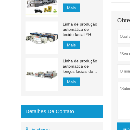
min
Mais
Obte
Linha de produção
automática de
tecido facial YH-
FG
Mais
Linha de produção
automática de
lenços faciais de
transferência
automática de
Mais
1500 mm a 2200
mm
Detalhes De Contato
sub

telefone :