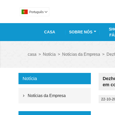
Português

SH
CASA
SOBRE NÓS
FÁ
casa
>
Notícia
>
Notícias da Empresa
>
Dezh
Notícia
Dezho
em c
Notícias da Empresa

22-10-2