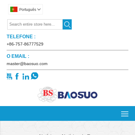
Português


TELEFONE :
+86-757-86777529
O EMAIL :
master@baosuo.com




To