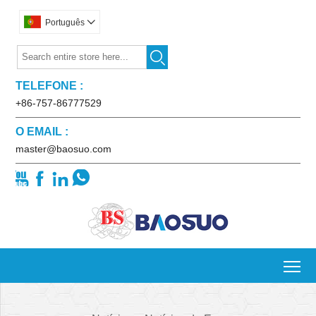
Português


TELEFONE :
+86-757-86777529
O EMAIL :
master@baosuo.com




To