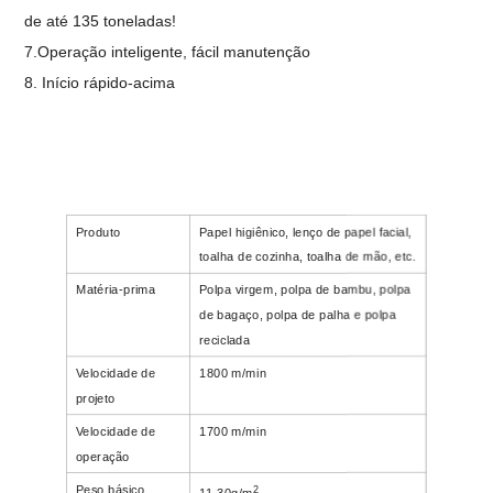
de até 135 toneladas!
7.
Operação inteligente, fácil manutenção
8.
Início rápido
-
acima
Produto
Papel higiênico, lenço de papel facial,
toalha de cozinha, toalha de mão, etc.
Matéria-prima
Polpa virgem, polpa de bambu, polpa
de bagaço, polpa de palha e polpa
reciclada
Velocidade de
1800 m/min
projeto
Velocidade de
1700 m/min
operação
Peso básico
2
11-30g/m