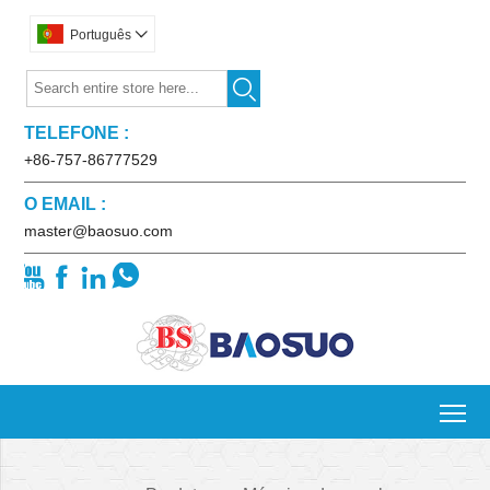
Português


TELEFONE :
+86-757-86777529
O EMAIL :
master@baosuo.com




To