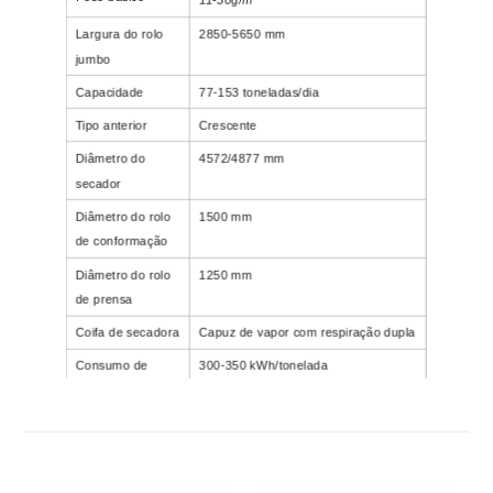
Largura do rolo
2850-5650 mm
jumbo
Capacidade
77-153 toneladas/dia
Tipo anterior
Crescente
Diâmetro do
4572/4877 mm
secador
Diâmetro do rolo
1500 mm
de conformação
Diâmetro do rolo
1250 mm
de prensa
Coifa de secadora
Capuz de vapor com respiração dupla
Consumo de
300-350 kWh/tonelada
eletricidade
Consumo de
1,8-2t/tonelada
vapor