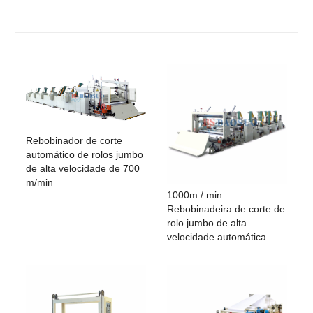
Velocidade da máquina
400 m / min
Descontrair suporte
1 ~ 3 camada (pode ser nomeado)
Calandragem
Aço para aço ou aço para borracha (opç
Opção
Unidade de rebobinagem
Eixo de ar
Sistema de transmissão
Velocidade de conversão de frequência
Sistema de calandragem
Calendário único
Rebobinador de corte
automático de rolos jumbo
de alta velocidade de 700
m/min
1000m / min.
Rebobinadeira de corte de
rolo jumbo de alta
velocidade automática