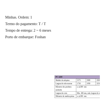
Minhas. Ordem:
1
Termo do pagamento: T / T
Tempo de entrega: 2 ~ 6 meses
Porto de embarque:
Foshan
PF-A400
Modelo da máquina
1575
2000
2200
Largura do rolo enorme
1750
1950
2150
Diâmetro dos produtos
≤
φ1200
mm
acabados
Largura de corte
Min. 180 mm, máx. largura do rolo en
Diâmetro da matéria prima
≤
φ1200
mm
Tamanho do núcleo do rolo
.276,2 mm
(outros tamanhos estão disp
jumbo