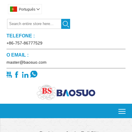
Português


TELEFONE :
+86-757-86777529
O EMAIL :
master@baosuo.com




To