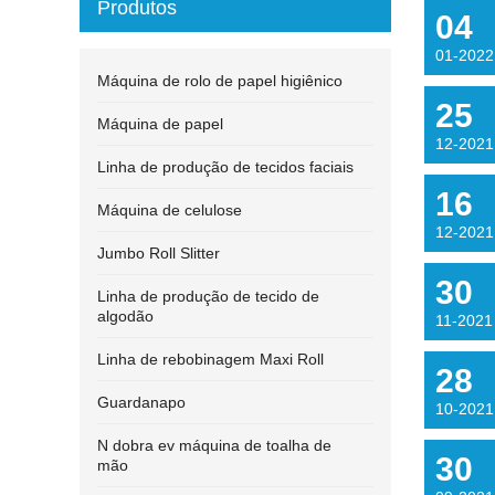
Produtos
04
01-2022
Máquina de rolo de papel higiênico
25
Máquina de papel
12-2021
Linha de produção de tecidos faciais
16
Máquina de celulose
12-2021
Jumbo Roll Slitter
30
Linha de produção de tecido de
algodão
11-2021
Linha de rebobinagem Maxi Roll
28
Guardanapo
10-2021
N dobra ev máquina de toalha de
30
mão