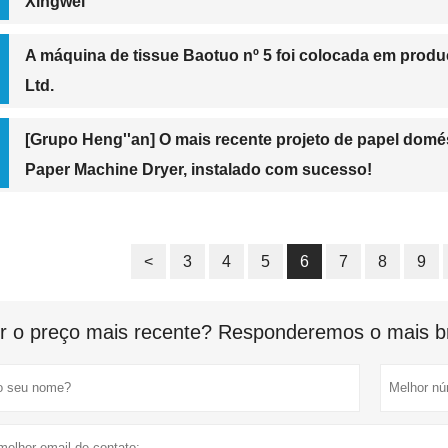
Xingwei
A máquina de tissue Baotuo nº 5 foi colocada em pro
Ltd.
[Grupo Heng''an] O mais recente projeto de papel domés
Paper Machine Dryer, instalado com sucesso!
<
3
4
5
6
7
8
9
r o preço mais recente? Responderemos o mais br