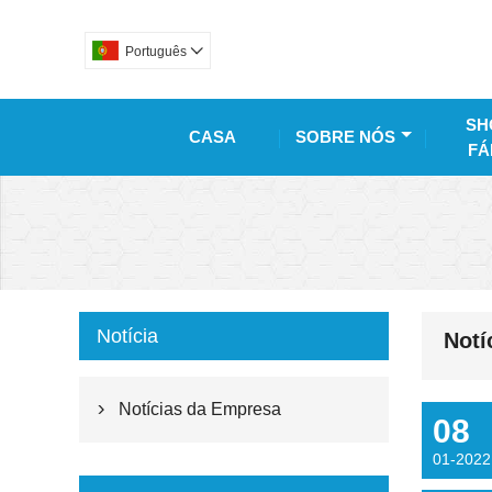
Português

SH
CASA
SOBRE NÓS
FÁ
Notícia
Notí
Notícias da Empresa

08
01-2022