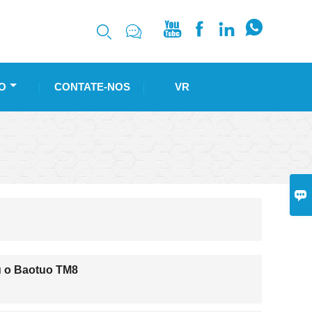






O
CONTATE-NOS
VR

u o Baotuo TM8