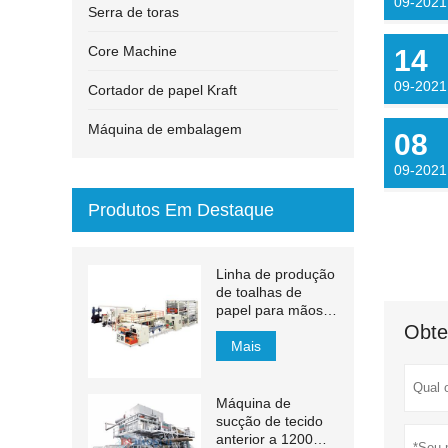
09-2021
Serra de toras
Core Machine
14
09-2021
Cortador de papel Kraft
Máquina de embalagem
08
09-2021
Produtos Em Destaque
Linha de produção
de toalhas de
papel para mãos
com transferência
Obte
automática MJN-
Mais
PL
Máquina de
sucção de tecido
anterior a 1200m /