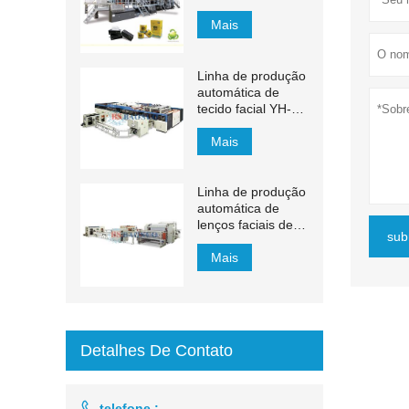
min
Mais
Linha de produção
automática de
tecido facial YH-
FG
Mais
Linha de produção
automática de
lenços faciais de
sub
transferência
automática de
Mais
1500 mm a 2200
mm
Detalhes De Contato

telefone :