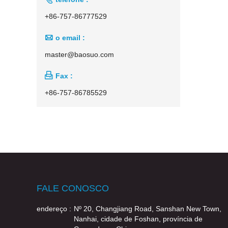
+86-757-86777529

o email :
master@baosuo.com

Fax :
+86-757-86785529
FALE CONOSCO
endereço :
Nº 20, Changjiang Road, Sanshan New Town,
Nanhai, cidade de Foshan, província de